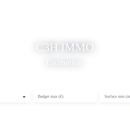
C3H IMMO
Estimation
|
Budget max (€)
Surface min (m