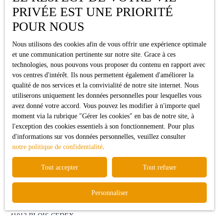
Durée de conservation des
PRIVÉE EST UNE PRIORITÉ
données
POUR NOUS
Nous utilisons des cookies afin de vous offrir une expérience optimale
Nous conservons vos données uniquement le temps nécessaire pour les
et une communication pertinente sur notre site. Grace à ces
finalités poursuivies, conformément aux prescriptions légales.
technologies, nous pouvons vous proposer du contenu en rapport avec
vos centres d'intérêt. Ils nous permettent également d'améliorer la
Droits des utilisateurs
qualité de nos services et la convivialité de notre site internet. Nous
utiliserons uniquement les données personnelles pour lesquelles vous
Conformément à la réglementation européenne et à la loi Informatique
avez donné votre accord. Vous pouvez les modifier à n'importe quel
et libertés du 6 janvier 1978, les internautes dont les données
moment via la rubrique ″Gérer les cookies″ en bas de notre site, à
personnelles sont traitées par la société C3H IMMO ont le droit
l'exception des cookies essentiels à son fonctionnement. Pour plus
d’accéder à leurs données et le droit de demander la rectification, la
d'informations sur vos données personnelles, veuillez consulter
mise à jour et la suppression de leurs données personnelles en
notre politique de confidentialité
.
Si vous ne souhaitez pas faire l'objet de prospection commerciale par
Tout accepter
Tout refuser
voie téléphonique, vous pouvez vous inscrire gratuitement sur la liste
d'opposition au démarchage téléphonique, prévu par l'article L223-1 du
Personnaliser
code de la consommation, sur le site Internet
www.bloctel.gouv.fr
ou
par courrier adressé à Société Worldline, Service Bloctel, CS 61311,
41013 BLOIS CEDEX.