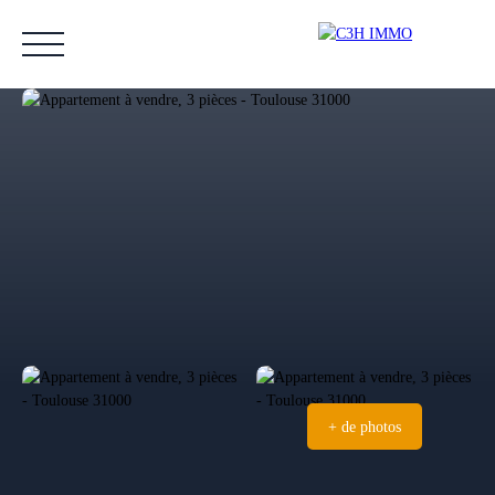
Accueil
Acheter
Vendre
Estimer
Nos biens vendus
Notre équipe
Estimation
+ de photos