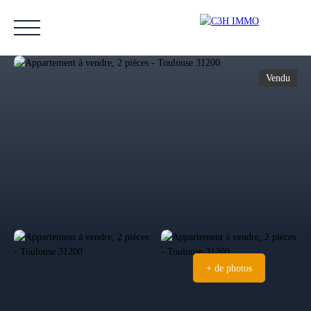
Vendu
Accueil
Acheter
Vendre
Estimer
Nos biens vendus
Notre équipe
Estimation
+ de photos