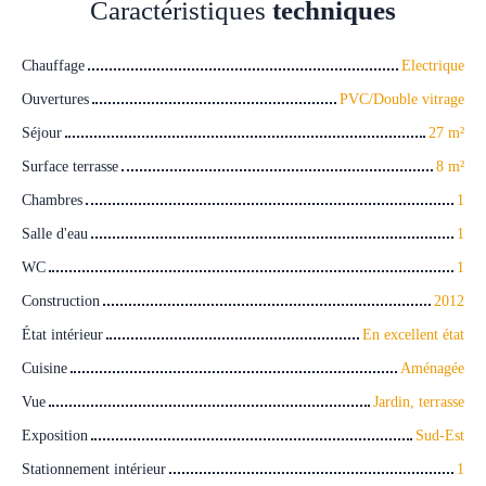
Caractéristiques
techniques
Chauffage
Electrique
Ouvertures
PVC/Double vitrage
Séjour
27
m²
Surface terrasse
8
m²
Chambres
1
Salle d'eau
1
WC
1
Construction
2012
État intérieur
En excellent état
Cuisine
Aménagée
Vue
Jardin, terrasse
Exposition
Sud-Est
Stationnement intérieur
1