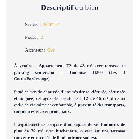
Descriptif
du bien
Surface
:
46.07
m²
Pièces
:
2
Ascenseur
:
Oui
À vendre – Appartement T2 de 46 m² avec terrasse et
parking souterrain – Toulouse 31200 (Les 3
Cocus/Borderouge)
Situé en
rez-de-chaussée
d’une
résidence clôturée, sécurisée
et soignée
, cet agréable appartement
T2 de 46 m²
offre un
cadre de vie calme et confortable,
à proximité des transports,
commerces et axes principaux.
L’appartement se compose
d’un espace de vie lumineux de
plus de 26 m²
avec
kitchenette
, ouvert sur une
terrasse
couverte et carrelée de 8 m²
, orientée
sud-est.