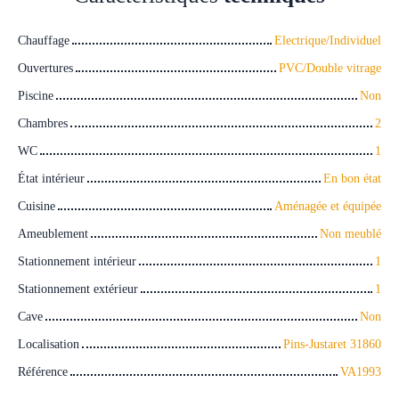
Chauffage
Electrique/Individuel
Ouvertures
PVC/Double vitrage
Piscine
Non
Chambres
2
WC
1
État intérieur
En bon état
Cuisine
Aménagée et équipée
Ameublement
Non meublé
Stationnement intérieur
1
Stationnement extérieur
1
Cave
Non
Localisation
Pins-Justaret 31860
Référence
VA1993