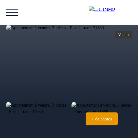
Vendu
Accueil
Acheter
Vendre
Estimer
Nos biens vendus
Notre équipe
Estimation
+ de photos