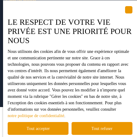
Gérer les cookies
Propulsé par
LE RESPECT DE VOTRE VIE
PRIVÉE EST UNE PRIORITÉ POUR
NOUS
+33 5 34 35 15 90
Nous utilisons des cookies afin de vous offrir une expérience optimale
et une communication pertinente sur notre site. Grace à ces
technologies, nous pouvons vous proposer du contenu en rapport avec
1 Impasse Pujeau Rabé
vos centres d'intérêt. Ils nous permettent également d'améliorer la
qualité de nos services et la convivialité de notre site internet. Nous
31410 Lavernose-Lacasse
utiliserons uniquement les données personnelles pour lesquelles vous
avez donné votre accord. Vous pouvez les modifier à n'importe quel
moment via la rubrique ″Gérer les cookies″ en bas de notre site, à
l'exception des cookies essentiels à son fonctionnement. Pour plus
d'informations sur vos données personnelles, veuillez consulter
notre politique de confidentialité
.
Tout accepter
Tout refuser