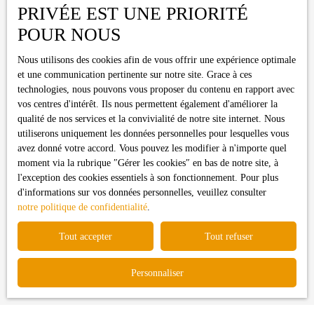
Pièces min
PRIVÉE EST UNE PRIORITÉ
POUR NOUS
J'accepte le traitement de mes données personnelles
conformément au RGPD. Si vous ne souhaitez pas faire l'objet de
Nous utilisons des cookies afin de vous offrir une expérience optimale
prospection commerciale par voie téléphonique, vous pouvez
et une communication pertinente sur notre site. Grace à ces
vous inscrire gratuitement sur la liste d'opposition au démarchage
technologies, nous pouvons vous proposer du contenu en rapport avec
téléphonique, prévu par l'article L223-1 du code de la
vos centres d'intérêt. Ils nous permettent également d'améliorer la
consommation, sur le site Internet www.bloctel.gouv.fr ou par
qualité de nos services et la convivialité de notre site internet. Nous
courrier adressé à :
utiliserons uniquement les données personnelles pour lesquelles vous
avez donné votre accord. Vous pouvez les modifier à n'importe quel
Société Worldline, Service Bloctel, CS 61311, 41013 BLOIS
moment via la rubrique ″Gérer les cookies″ en bas de notre site, à
CEDEX.
l'exception des cookies essentiels à son fonctionnement. Pour plus
d'informations sur vos données personnelles, veuillez consulter
Pour en savoir plus sur le traitement de vos données personnelles,
notre politique de confidentialité
.
veuillez consulter notre
politique de confidentialité
.
Tout accepter
Tout refuser
Recevoir des annonces
Personnaliser