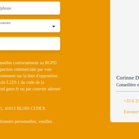
éphone
souhaitez
rsonnelles conformément au RGPD.
ospection commerciale par voie
uitement sur la liste d'opposition
Corinne
icle L223-1 du code de la
Conseillère e
tel.gouv.fr ou par courrier adressé
+33 6 2
1311, 41013 BLOIS CEDEX.
Envoyer
 données personnelles, veuillez