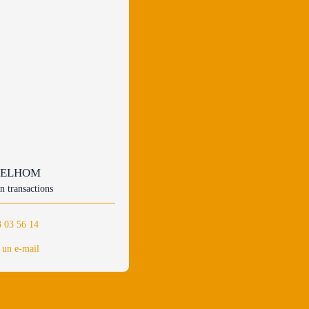
 DELHOM
n transactions
3 03 56 14
 un e-mail