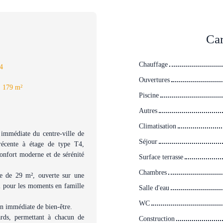
Car
Chauffage
4
Ouvertures
:
179
m²
Piscine
Autres
Climatisation
 immédiate du centre-ville de
Séjour
récente à étage de type T4,
onfort moderne et de sérénité
Surface terrasse
Chambres
se de 29 m², ouverte sur une
al pour les moments en famille
Salle d'eau
WC
on immédiate de bien-être.
ards, permettant à chacun de
Construction