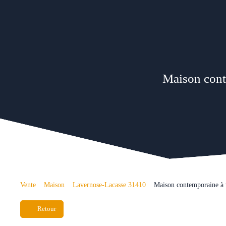
Maison cont
Vente
Maison
Lavernose-Lacasse 31410
Maison contemporaine à 
Retour