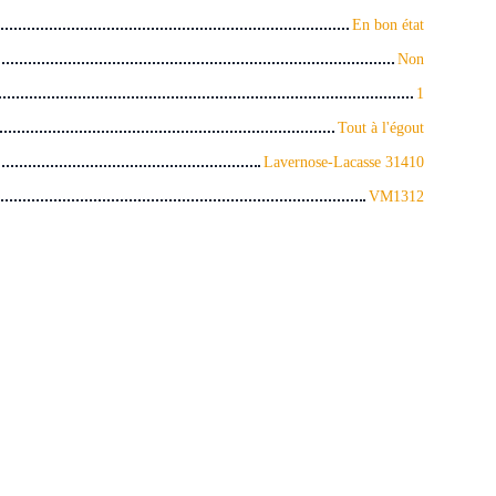
En bon état
Non
1
Tout à l'égout
Lavernose-Lacasse 31410
VM1312