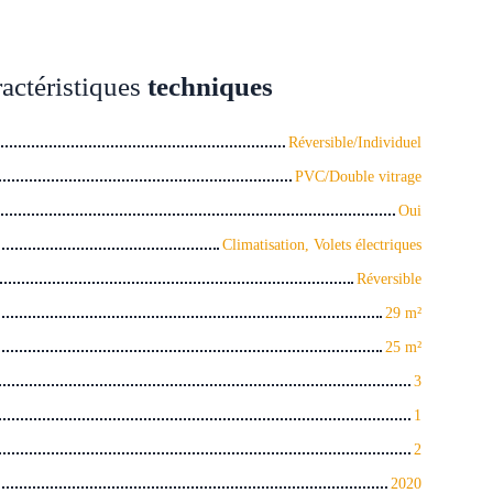
actéristiques
techniques
Réversible/Individuel
PVC/Double vitrage
Oui
Climatisation, Volets électriques
Réversible
29
m²
25
m²
3
1
2
2020