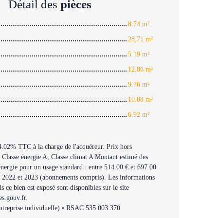
Détail des
pièces
8.74 m²
28.71 m²
5.19 m²
12.86 m²
9.76 m²
10.08 m²
6.92 m²
4.02% TTC à la charge de l'acquéreur. Prix hors
 Classe énergie A, Classe climat A Montant estimé des
énergie pour un usage standard : entre 514.00 € et 697.00
, 2022 et 2023 (abonnements compris). Les informations
ls ce bien est exposé sont disponibles sur le site
es.gouv.fr.
treprise individuelle) • RSAC 535 003 370