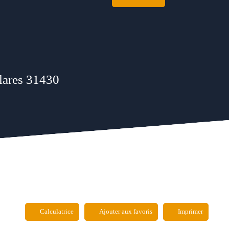
clares 31430
Calculatrice
Ajouter aux favoris
Imprimer