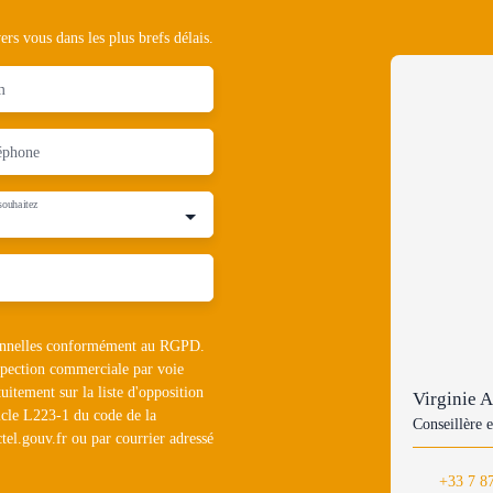
rs vous dans les plus brefs délais.
m
éphone
souhaitez
rsonnelles conformément au RGPD.
ospection commerciale par voie
uitement sur la liste d'opposition
Virginie
icle L223-1 du code de la
Conseillère e
tel.gouv.fr ou par courrier adressé
+33 7 8