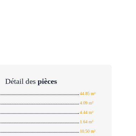
Détail des
pièces
44.85 m²
4.09 m²
4.44 m²
1.64 m²
10.50 m²