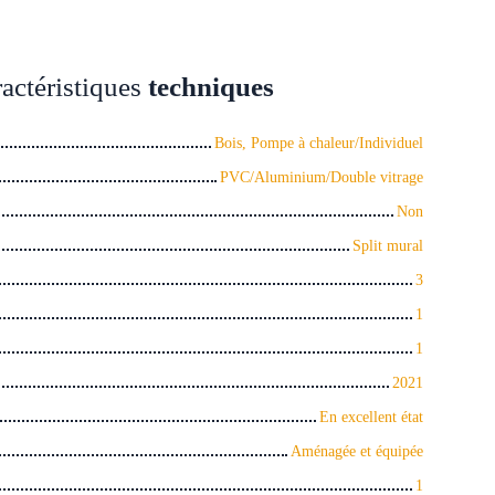
actéristiques
techniques
Bois, Pompe à chaleur/Individuel
PVC/Aluminium/Double vitrage
Non
Split mural
3
1
1
2021
En excellent état
Aménagée et équipée
1