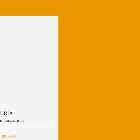
 AURIA
n transactions
7 89 65 59