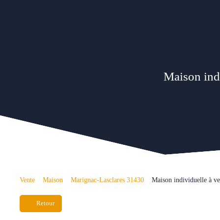
Maison indi
Vente
Maison
Marignac-Lasclares 31430
Maison individuelle à v
Retour