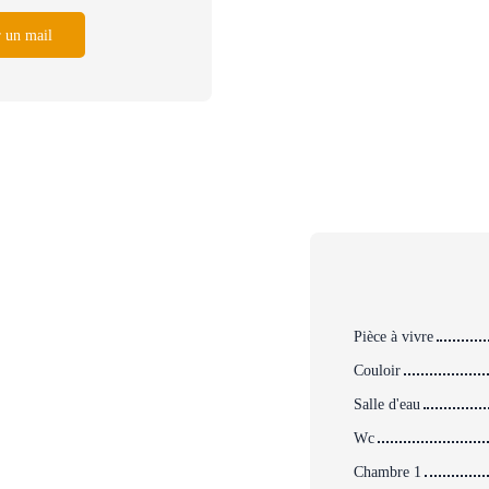
 un mail
Pièce à vivre
Couloir
Salle d'eau
Wc
Chambre 1