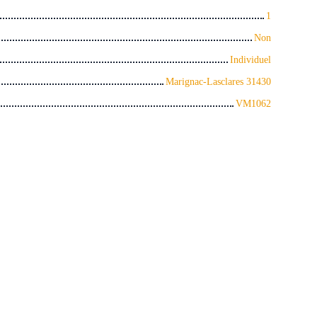
1
Non
Individuel
Marignac-Lasclares 31430
VM1062