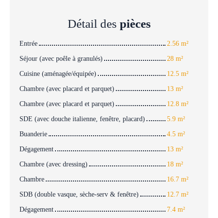
Détail des
pièces
Entrée
2.56 m²
Séjour (avec poêle à granulés)
28 m²
Cuisine (aménagée/équipée)
12.5 m²
Chambre (avec placard et parquet)
13 m²
Chambre (avec placard et parquet)
12.8 m²
SDE (avec douche italienne, fenêtre, placard)
5.9 m²
Buanderie
4.5 m²
Dégagement
13 m²
Chambre (avec dressing)
18 m²
Chambre
16.7 m²
SDB (double vasque, sèche-serv & fenêtre)
12.7 m²
Dégagement
7.4 m²