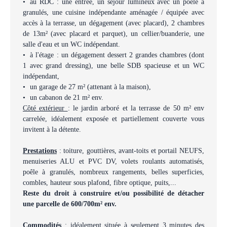
au RDC : une entrée, un séjour lumineux avec un poêle à
granulés, une cuisine indépendante aménagée / équipée avec
accès à la terrasse, un dégagement (avec placard), 2 chambres
de 13m² (avec placard et parquet), un cellier/buanderie, une
salle d'eau et un WC indépendant.
à l'étage : un dégagement dessert 2 grandes chambres (dont
1 avec grand dressing), une belle SDB spacieuse et un WC
indépendant,
un garage de 27 m² (attenant à la maison),
un cabanon de 21 m² env.
Côté extérieur
: le jardin arboré et la terrasse de 50 m² env
carrelée, idéalement exposée et partiellement couverte vous
invitent à la détente.
Prestations
: toiture, gouttières, avant-toits et portail NEUFS,
menuiseries ALU et PVC DV, volets roulants automatisés,
poêle à granulés, nombreux rangements, belles superficies,
combles, hauteur sous plafond, fibre optique, puits,...
Reste du droit à construire et/ou possibilité de détacher
une parcelle de 600/700m² env.
Commodités
: idéalement située à seulement 3 minutes des