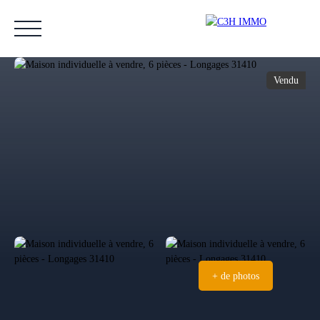
Vendu
Accueil
Acheter
Vendre
Estimer
Nos biens vendus
Notre équipe
Estimation
+ de photos