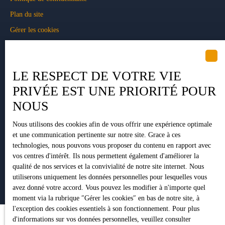
Plan du site
Gérer les cookies
Propulsé par
LE RESPECT DE VOTRE VIE
PRIVÉE EST UNE PRIORITÉ POUR
NOUS
+33 5 34 35 15 90
Nous utilisons des cookies afin de vous offrir une expérience optimale
et une communication pertinente sur notre site. Grace à ces
1 Impasse Pujeau Rabé
technologies, nous pouvons vous proposer du contenu en rapport avec
vos centres d'intérêt. Ils nous permettent également d'améliorer la
31410 Lavernose-Lacasse
qualité de nos services et la convivialité de notre site internet. Nous
utiliserons uniquement les données personnelles pour lesquelles vous
avez donné votre accord. Vous pouvez les modifier à n'importe quel
moment via la rubrique ″Gérer les cookies″ en bas de notre site, à
l'exception des cookies essentiels à son fonctionnement. Pour plus
d'informations sur vos données personnelles, veuillez consulter