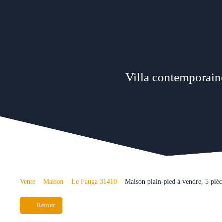
Villa contemporaine
Vente
Maison
Le Fauga 31410
Maison plain-pied à vendre, 5 piè
Retour