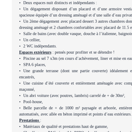
Deux espaces nuit distincts et indépendants :
Un dégagement disposant d’un placard et d’une armoire vestiai
spacieuse équipée d’un dressing aménagé et d’une salle d’eau priva
Un 2ème dégagement avec placard dessert 3 autres chambres don
dressing aménagé et 2 chambres confortables avec placard de 11.5 e
Salle de bains (avec double vasque, douche à l’italienne, baignoire
Un cellier,
2 WC indépendants.
Espaces extérieurs
: pensés pour profiter et se détendre !
Piscine au sel 7 x3m (en cours d’achèvement, liner et mise en ea
SPA 6 places,
Une grande terrasse (dont une partie couverte) idéalement ex
encastrés,
Une cuisine d’été couverte et entièrement aménagée avec compt
maçonné,
Un abri voiture (avec poutres, lambris) carrelé de + de 30m²,
Pool-house,
Belle parcelle de + de 1000 m² paysagée et arborée, entièrem
automatisés, avec allée en béton imprimé et points d’eau extérieurs.
Prestations
:
Matériaux de qualité et prestations haut de gamme,