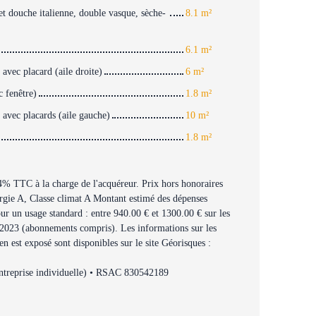
t douche italienne, double vasque, sèche-
8.1 m²
6.1 m²
avec placard (aile droite)
6 m²
 fenêtre)
1.8 m²
avec placards (aile gauche)
10 m²
1.8 m²
4% TTC à la charge de l'acquéreur. Prix hors honoraires
rgie A, Classe climat A Montant estimé des dépenses
ur un usage standard : entre 940.00 € et 1300.00 € sur les
2023 (abonnements compris). Les informations sur les
en est exposé sont disponibles sur le site Géorisques :
treprise individuelle) • RSAC 830542189