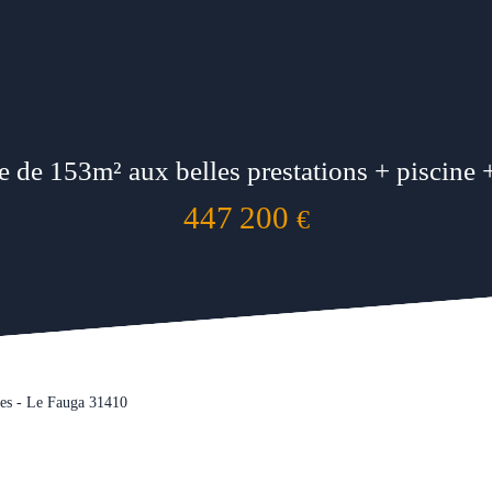
 de 153m² aux belles prestations + piscine +
447 200
€
ces - Le Fauga 31410