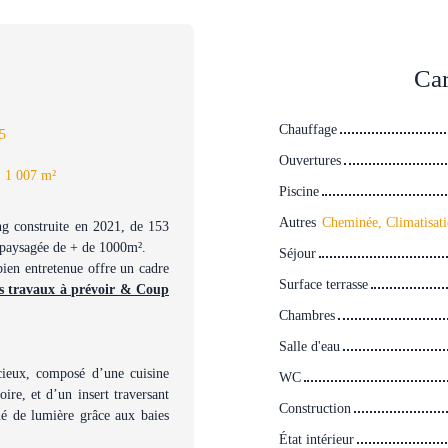
Car
Chauffage
5
Ouvertures
:
1 007
m²
Piscine
Autres
ing construite en 2021, de 153
 paysagée de + de 1000m².
Séjour
 bien entretenue offre un cadre
Surface terrasse
 travaux à prévoir & Coup
Chambres
Salle d'eau
cieux, composé d’une cuisine
WC
ire, et d’un insert traversant
Construction
né de lumière grâce aux baies
État intérieur