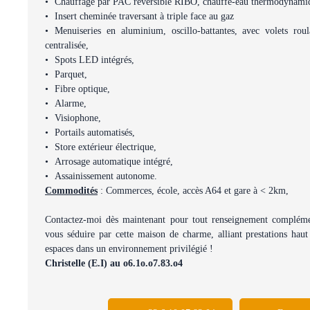
Chauffage par PAC réversible RIBO, chauffe-eau thermodynami
Insert cheminée traversant à triple face au gaz
Menuiseries en aluminium, oscillo-battantes, avec volets roul
centralisée,
Spots LED intégrés,
Parquet,
Fibre optique,
Alarme,
Visiophone,
Portails automatisés,
Store extérieur électrique,
Arrosage automatique intégré,
Assainissement autonome.
Commodités
: Commerces, école, accès A64 et gare à < 2km,
Contactez-moi dès maintenant pour tout renseignement complément
vous séduire par cette maison de charme, alliant prestations ha
espaces dans un environnement privilégié !
Christelle (E.I) au o6.1o.o7.83.o4