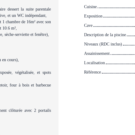
Cuisine
re dessert la suite parentale
tive, et un WC indépendant,
Exposition
t 1 chambre de 16m² avec son
Cave
t 10.6 m²,
, sèche-serviette et fenêtre),
Description de la piscine
Niveaux (RDC inclus)
Assainissement
u en cours),
Localisation
Référence
posée, végétalisée, et spots
oir, four à bois et barbecue
ent clôturée avec 2 portails