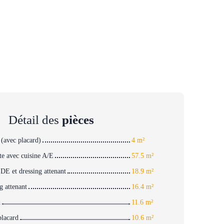
Détail des
pièces
(avec placard)
4 m²
te avec cuisine A/E
57.5 m²
SDE et dressing attenant
18.9 m²
g attenant
16.4 m²
d
11.6 m²
lacard
10.6 m²