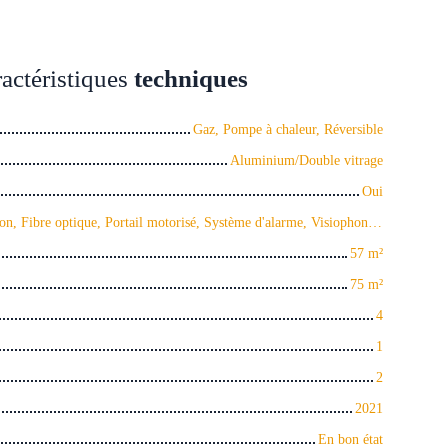
actéristiques
techniques
Gaz, Pompe à chaleur, Réversible
Aluminium/Double vitrage
Oui
Cheminée, Climatisation, Fibre optique, Portail motorisé, Système d'alarme, Visiophone, Volets électriques
57
m²
75
m²
4
1
2
2021
En bon état