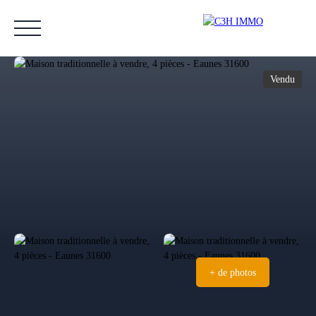
Vendu
Accueil
Acheter
Vendre
Estimer
Nos biens vendus
Notre équipe
Estimation
+ de photos