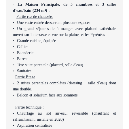
- La Maison Principale, de 5 chambres et 3 salles
d'eau/bain (234 m²) :
Partie rez de chaussée:
Une vaste entrée desservant plusieurs espaces
Un grand séjour-salle à manger avec plafond cathédrale
ouvert sur la terrasse et vue sur la plaine, et les Pyrénées.
Grande cuisine, équipée
Cellier
Buanderie
Bureau
1ère suite parentale (placard, salle d'eau)
Sanitaire
Partie Etage
2 suites parentales complètes (dressing + salle d’eau) dont
une double.
Balcon et solarium face aux sommets
Partie technique :
Chauffage au sol air-eau, réversible (chauffant et
rafraichissant, installé en 2020)
Aspiration centralisée