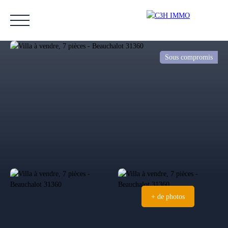
Sous compromis
Accueil
Acheter
Vendre
Estimer
Nos biens vendus
Notre équipe
Estimation
+ de photos