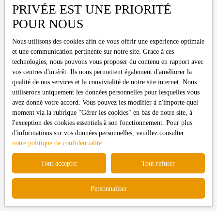
Pièces min
PRIVÉE EST UNE PRIORITÉ
POUR NOUS
J'accepte le traitement de mes données personnelles
conformément au RGPD. Si vous ne souhaitez pas faire l'objet de
Nous utilisons des cookies afin de vous offrir une expérience optimale
prospection commerciale par voie téléphonique, vous pouvez
et une communication pertinente sur notre site. Grace à ces
vous inscrire gratuitement sur la liste d'opposition au démarchage
technologies, nous pouvons vous proposer du contenu en rapport avec
téléphonique, prévu par l'article L223-1 du code de la
vos centres d'intérêt. Ils nous permettent également d'améliorer la
consommation, sur le site Internet www.bloctel.gouv.fr ou par
qualité de nos services et la convivialité de notre site internet. Nous
courrier adressé à :
utiliserons uniquement les données personnelles pour lesquelles vous
avez donné votre accord. Vous pouvez les modifier à n'importe quel
Société Worldline, Service Bloctel, CS 61311, 41013 BLOIS
moment via la rubrique ″Gérer les cookies″ en bas de notre site, à
CEDEX.
l'exception des cookies essentiels à son fonctionnement. Pour plus
d'informations sur vos données personnelles, veuillez consulter
Pour en savoir plus sur le traitement de vos données personnelles,
notre politique de confidentialité
.
veuillez consulter notre
politique de confidentialité
.
Tout accepter
Tout refuser
Recevoir des annonces
Personnaliser