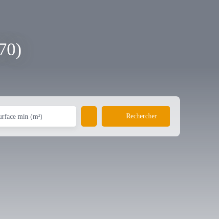
70)
Rechercher
urface min (m²)