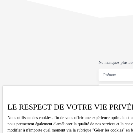
environnement calme, sans vis-à-vis, idéal pour apprécier
pleinement la campagne environnante. Une véranda avec spa
Jacuzzi ainsi qu'une terrasse d'environ 70 m² offrent de beaux
espaces de détente. Un coin pétanque complète les
aménagements extérieurs pour partager des moments
conviviaux en famille ou entre amis. Côté pratique, la
propriété dispose d'un vaste garage d'environ 42 m², idéal
pour stationner un véhicule, aménager un atelier ou bénéficier
d'un espace de stockage supplémentaire.
Ne manquez plus aucu
Prénom
Type d'offre
Vente
LE RESPECT DE VOTRE VIE PRIVÉ
Budget max (€)
Nous utilisons des cookies afin de vous offrir une expérience optimale et 
J'accepte le 
nous permettent également d'améliorer la qualité de nos services et la conv
l'objet de pro
modifier à n'importe quel moment via la rubrique ″Gérer les cookies″ en bas