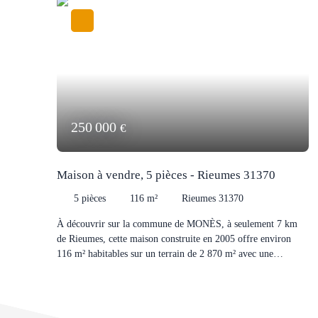
250 000
€
Maison à vendre, 5 pièces - Rieumes 31370
5
pièces
116
m²
Rieumes 31370
À découvrir sur la commune de MONÈS, à seulement 7 km
de Rieumes, cette maison construite en 2005 offre environ
116 m² habitables sur un terrain de 2 870 m² avec une
agréable vue dégagée. Elle se compose d'une entrée, d'une
cuisine indépendante aménagée, d'un grand séjour lumineux,
de 3 chambres, d'un bureau, d'une salle de bains et d'un WC
indépendant. À l'extérieur, vous profiterez d'un