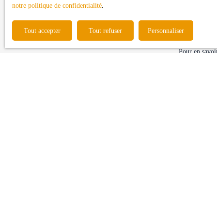
d'opposition 
notre politique de confidentialité
.
Internet www.b
Tout accepter
Tout refuser
Personnaliser
Société Worl
Pour en savoir
confidentialit
Je recherche un bien
Vente maison Longages (31410)
Vente terrain Longages (31410)
Vente terrain Carbonne (31390)