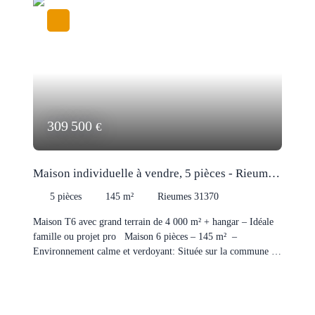
309 500
€
Maison individuelle à vendre, 5 pièces - Rieumes
31370
5
pièces
145
m²
Rieumes 31370
Maison T6 avec grand terrain de 4 000 m² + hangar – Idéale
famille ou projet pro Maison 6 pièces – 145 m² –
Environnement calme et verdoyant: Située sur la commune de
Rieumes, dans un secteur paisible, cette maison de 145 m²
offre un cadre de vie idéal, alliant confort, espace et potentiel.
Côté pièce de vie: Une belle pièce de vie lumineuse avec une
cuisine entièrement équipée, ouverte et conviviale, idéale pour