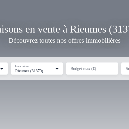
isons en vente à Rieumes (313
Découvrez toutes nos offres immobilières
Localisation
Budget max (€)
S
Rieumes (31370)