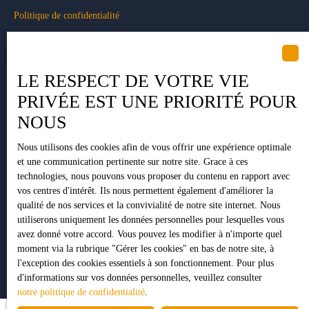
Politique de confidentialité
Plan du site
Gérer les cookies
LE RESPECT DE VOTRE VIE
Propulsé par
PRIVÉE EST UNE PRIORITÉ POUR
NOUS
Nous utilisons des cookies afin de vous offrir une expérience optimale
+33 5 34 35 15 90
et une communication pertinente sur notre site. Grace à ces
technologies, nous pouvons vous proposer du contenu en rapport avec
vos centres d'intérêt. Ils nous permettent également d'améliorer la
qualité de nos services et la convivialité de notre site internet. Nous
1 Impasse Pujeau Rabé
utiliserons uniquement les données personnelles pour lesquelles vous
31410 Lavernose-Lacasse
avez donné votre accord. Vous pouvez les modifier à n'importe quel
moment via la rubrique ″Gérer les cookies″ en bas de notre site, à
l'exception des cookies essentiels à son fonctionnement. Pour plus
d'informations sur vos données personnelles, veuillez consulter
notre politique de confidentialité
.