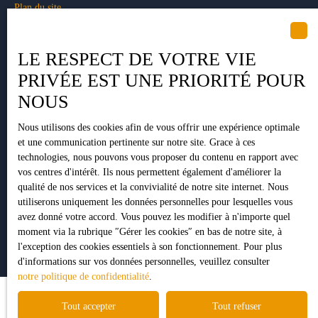
Plan du site
Gérer les cookies
Propulsé par
LE RESPECT DE VOTRE VIE
PRIVÉE EST UNE PRIORITÉ POUR
NOUS
Nous utilisons des cookies afin de vous offrir une expérience optimale
+33 5 34 35 15 90
et une communication pertinente sur notre site. Grace à ces
technologies, nous pouvons vous proposer du contenu en rapport avec
vos centres d'intérêt. Ils nous permettent également d'améliorer la
qualité de nos services et la convivialité de notre site internet. Nous
1 Impasse Pujeau Rabé
utiliserons uniquement les données personnelles pour lesquelles vous
31410 Lavernose-Lacasse
avez donné votre accord. Vous pouvez les modifier à n'importe quel
moment via la rubrique ″Gérer les cookies″ en bas de notre site, à
l'exception des cookies essentiels à son fonctionnement. Pour plus
d'informations sur vos données personnelles, veuillez consulter
notre politique de confidentialité
.
Tout accepter
Tout refuser