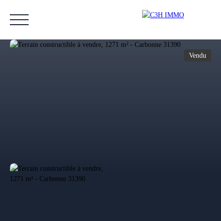
Vendu
Accueil
Acheter
Vendre
Estimer
Nos biens vendus
Notre équipe
Estimation