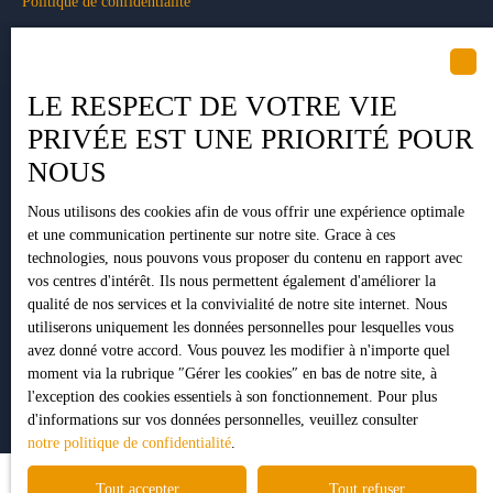
Politique de confidentialité
Plan du site
Gérer les cookies
LE RESPECT DE VOTRE VIE
Propulsé par
PRIVÉE EST UNE PRIORITÉ POUR
NOUS
Nous utilisons des cookies afin de vous offrir une expérience optimale
+33 5 34 35 15 90
et une communication pertinente sur notre site. Grace à ces
technologies, nous pouvons vous proposer du contenu en rapport avec
vos centres d'intérêt. Ils nous permettent également d'améliorer la
qualité de nos services et la convivialité de notre site internet. Nous
1 Impasse Pujeau Rabé
utiliserons uniquement les données personnelles pour lesquelles vous
31410 Lavernose-Lacasse
avez donné votre accord. Vous pouvez les modifier à n'importe quel
moment via la rubrique ″Gérer les cookies″ en bas de notre site, à
l'exception des cookies essentiels à son fonctionnement. Pour plus
d'informations sur vos données personnelles, veuillez consulter
notre politique de confidentialité
.
Tout accepter
Tout refuser