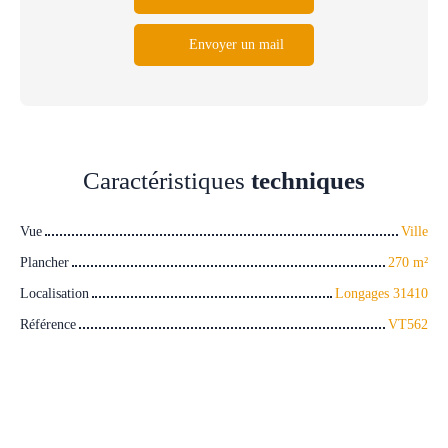
Envoyer un mail
Caractéristiques
techniques
Vue
Ville
Plancher
270
m²
Localisation
Longages 31410
Référence
VT562