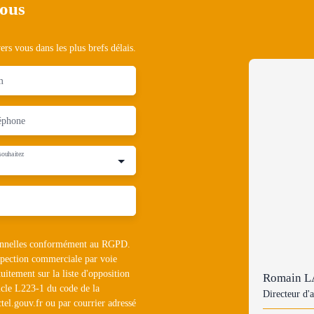
nous
rs vous dans les plus brefs délais.
m
éphone
souhaitez
rsonnelles conformément au RGPD.
ospection commerciale par voie
uitement sur la liste d'opposition
Romain 
icle L223-1 du code de la
Directeur d'
tel.gouv.fr ou par courrier adressé