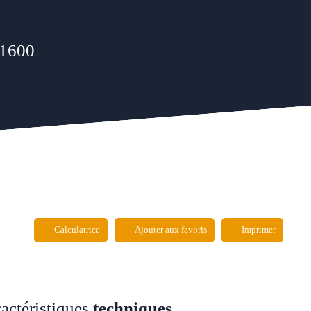
31600
Calculatrice
Ajouter aux favoris
Imprimer
actéristiques
techniques