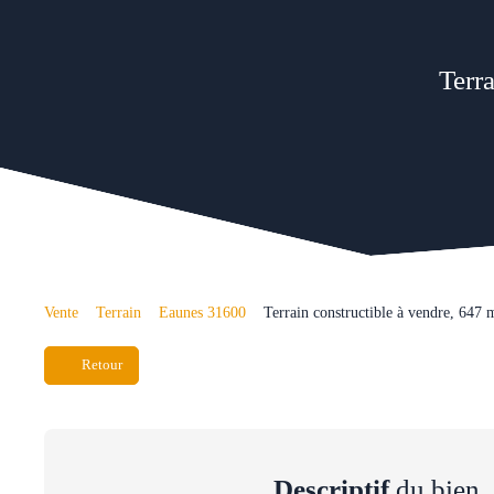
Terr
Vente
Terrain
Eaunes 31600
Terrain constructible à vendre, 647
Retour
Descriptif
du bien