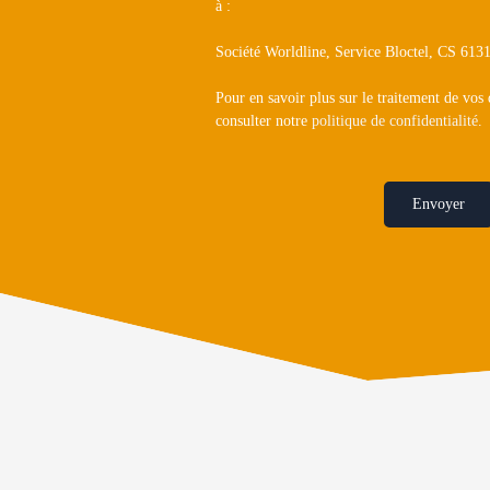
à :
Société Worldline, Service Bloctel, CS 6
Pour en savoir plus sur le traitement de vos
consulter notre
politique de confidentialité
.
Envoyer