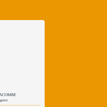
LACOMBE
agence