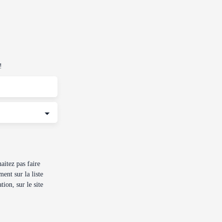
!
itez pas faire
ent sur la liste
ion, sur le site