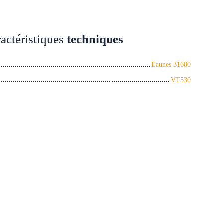
actéristiques
techniques
Eaunes 31600
VT530