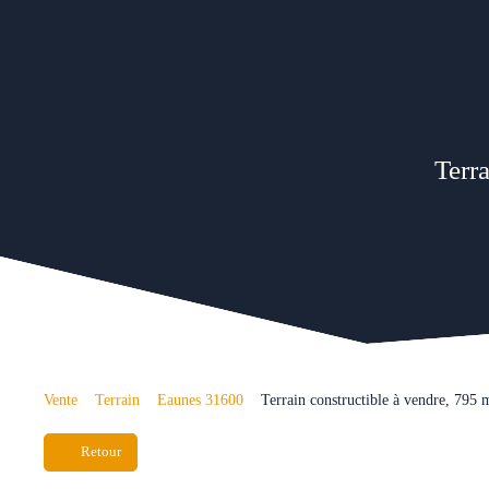
Terr
Vente
Terrain
Eaunes 31600
Terrain constructible à vendre, 795
Retour