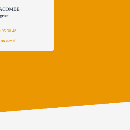
LACOMBE
agence
9 05 38 48
 un e-mail