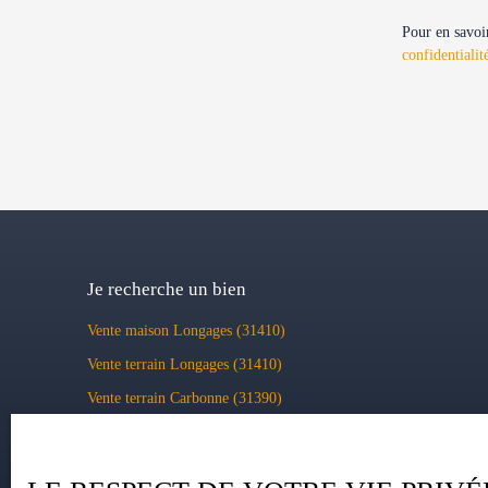
Pour en savoir
confidentialit
Je recherche un bien
Vente maison Longages (31410)
Vente terrain Longages (31410)
Vente terrain Carbonne (31390)
Vente maison Lavernose-Lacasse (31410)
Vente maison Bérat (31370)