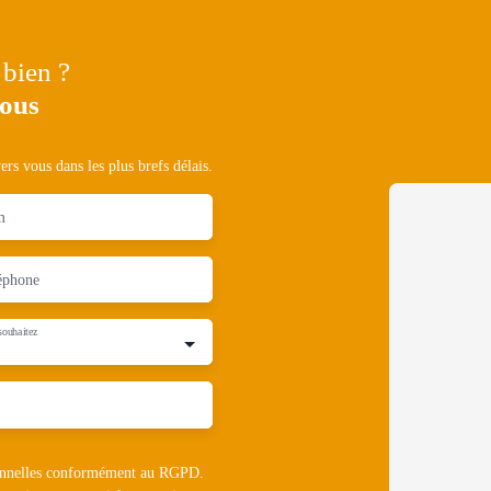
 bien ?
nous
rs vous dans les plus brefs délais.
m
éphone
souhaitez
rsonnelles conformément au RGPD.