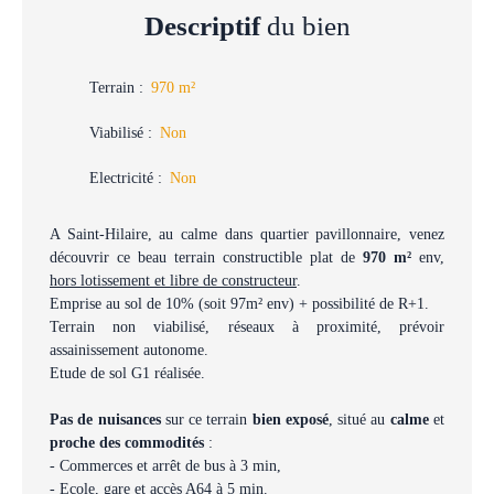
Descriptif
du bien
Terrain
:
970
m²
Viabilisé
:
Non
Electricité
:
Non
A Saint-Hilaire, au calme dans quartier pavillonnaire, venez
découvrir ce beau terrain constructible plat de
970 m²
env,
hors lotissement et libre de constructeur
.
Emprise au sol de 10% (soit 97m² env) + possibilité de R+1.
Terrain non viabilisé, réseaux à proximité, prévoir
assainissement autonome.
Etude de sol G1 réalisée.
Pas de nuisances
sur ce terrain
bien exposé
, situé au
calme
et
proche des commodités
:
- Commerces et arrêt de bus à 3 min,
- Ecole, gare et accès A64 à 5 min.