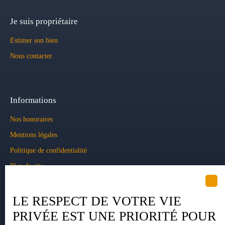
Je suis propriétaire
Estimer son bien
Nous contacter
Informations
Nos honoraires
Mentions légales
Politique de confidentialité
Plan du site
Gérer les cookies
Propulsé par
LE RESPECT DE VOTRE VIE
PRIVÉE EST UNE PRIORITÉ POUR