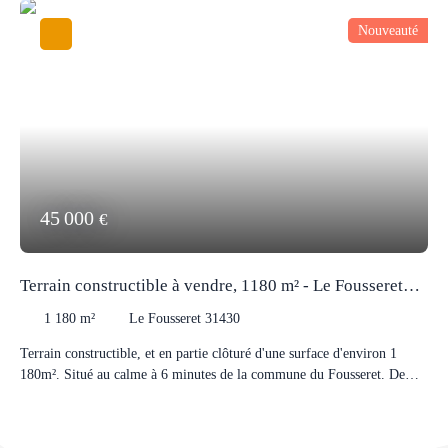
Nouveauté
45 000
€
Terrain constructible à vendre, 1180 m² - Le Fousseret
31430
1 180
m²
Le Fousseret 31430
Terrain constructible, et en partie clôturé d'une surface d'environ 1
180m². Situé au calme à 6 minutes de la commune du Fousseret. De
forme rectangulaire, 19m / 62m, ce terrain est plat. Pas de PLU sur la
commune, pas de maximun d'emprise au sol. Non viabilisé, mais EAU
et EDF passent en bordure du terrain. Prévoir assainissement