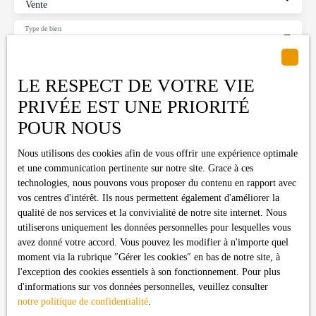
Vente
Type de bien
Terrain
Localisation
Le Fousseret (31430)
LE RESPECT DE VOTRE VIE
PRIVÉE EST UNE PRIORITÉ
Budget max (€)
POUR NOUS
Surface min (m²)
Nous utilisons des cookies afin de vous offrir une expérience optimale
et une communication pertinente sur notre site. Grace à ces
J'accepte le traitement de mes données personnelles
technologies, nous pouvons vous proposer du contenu en rapport avec
conformément au RGPD. Si vous ne souhaitez pas faire l'objet de
vos centres d'intérêt. Ils nous permettent également d'améliorer la
prospection commerciale par voie téléphonique, vous pouvez
qualité de nos services et la convivialité de notre site internet. Nous
vous inscrire gratuitement sur la liste d'opposition au démarchage
utiliserons uniquement les données personnelles pour lesquelles vous
téléphonique, prévu par l'article L223-1 du code de la
avez donné votre accord. Vous pouvez les modifier à n'importe quel
consommation, sur le site Internet www.bloctel.gouv.fr ou par
moment via la rubrique ″Gérer les cookies″ en bas de notre site, à
courrier adressé à :
l'exception des cookies essentiels à son fonctionnement. Pour plus
d'informations sur vos données personnelles, veuillez consulter
Société Worldline, Service Bloctel, CS 61311, 41013 BLOIS
notre politique de confidentialité
.
CEDEX.