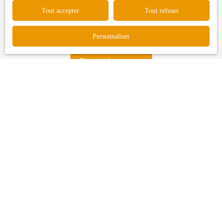
Tout accepter
Tout refuser
Pour en savoir plus sur le traitement de vos données personnelles,
veuillez consulter notre
politique de confidentialité
.
Personnaliser
Recevoir des annonces
Je recherche un bien
Vente maison Longages (31410)
Vente terrain Longages (31410)
Vente terrain Carbonne (31390)
Vente maison Lavernose-Lacasse (31410)
Vente maison Bérat (31370)