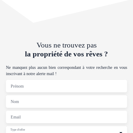
individuel. N'hésitez pas à me contacter pour une visite ou toutes
informations complémentaires ! Virginie AURIA - C3HIMMO O7-87-
89-65-59
Vous ne trouvez pas
la propriété de vos rêves ?
Ne manquez plus aucun bien correspondant à votre recherche en vous
inscrivant à notre alerte mail !
Prénom
Nom
Email
Type d'offre