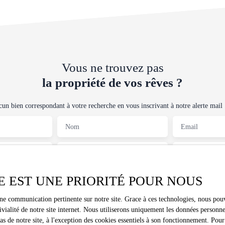
Vous ne trouvez pas
la propriété de vos rêves ?
n bien correspondant à votre recherche en vous inscrivant à notre alerte mail 
Nom
Email
Type de bien
Localisation
Terrain
Lherm (31600)
E EST UNE PRIORITÉ POUR NOUS
Surface min (m²)
une communication pertinente sur notre site. Grace à ces technologies, nous pouv
traitement de mes données personnelles conformément au RGPD. Si vous ne souha
ivialité de notre site internet. Nous utiliserons uniquement les données person
spection commerciale par voie téléphonique, vous pouvez vous inscrire gratuitem
 de notre site, à l'exception des cookies essentiels à son fonctionnement. Pour