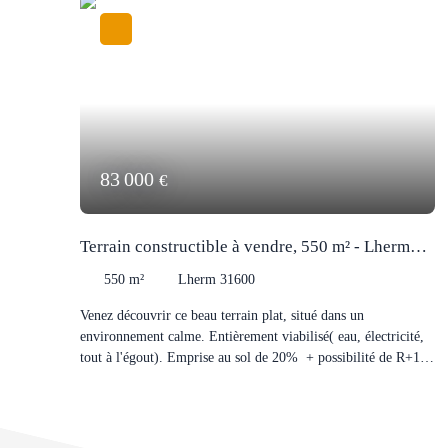
83 000
€
Terrain constructible à vendre, 550 m² - Lherm
31600
550
m²
Lherm 31600
Venez découvrir ce beau terrain plat, situé dans un
environnement calme. Entièrement viabilisé( eau, électricité,
tout à l'égout). Emprise au sol de 20% + possibilité de R+1.
Libre de constructeur. Proches commodités et accès A64.
Visite sur RDV : 05 34 35 15 90 Villes proches: Muret,
Lavernose-Lacasse, Labastidette, Bérat, Rieumes...