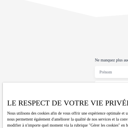
Ne manquez plus aucu
Prénom
Type d'offre
Vente
LE RESPECT DE VOTRE VIE PRIVÉ
Budget max (€)
Nous utilisons des cookies afin de vous offrir une expérience optimale et 
J'accepte le 
nous permettent également d'améliorer la qualité de nos services et la conv
l'objet de pro
modifier à n'importe quel moment via la rubrique ″Gérer les cookies″ en bas