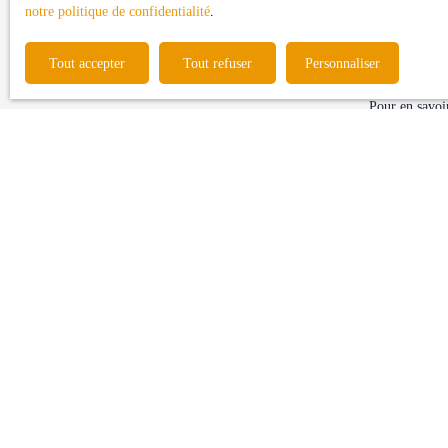
d'opposition 
notre politique de confidentialité
.
Internet www.b
Tout accepter
Tout refuser
Personnaliser
Société Worl
Pour en savoir
confidentialit
Je recherche un bien
Vente maison Longages (31410)
Vente terrain Longages (31410)
Vente terrain Carbonne (31390)