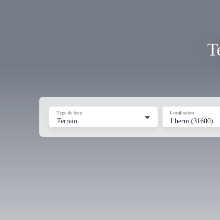
T
Type de bien
Localisation
Terrain
Lherm (31600)