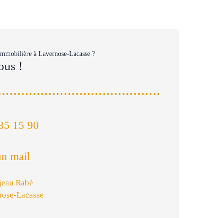
immobilière à Lavernose-Lacasse ?
ous !
35 15 90
n mail
jeau Rabé
nose-Lacasse