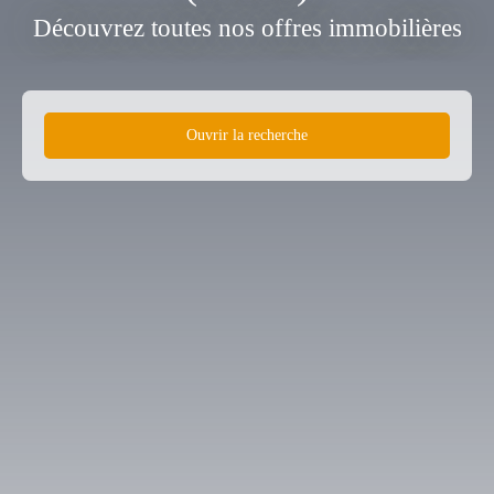
Découvrez toutes nos offres immobilières
Ouvrir la recherche
Type d'offre
Vente
Type de bien
Maison
Localisation
Lherm (31600)
Budget max (€)
Surface min (m²)