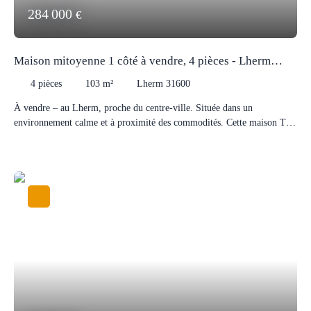
284 000
€
Maison mitoyenne 1 côté à vendre, 4 pièces - Lherm
31600
4
pièces
103
m²
Lherm 31600
À vendre – au Lherm, proche du centre-ville. Située dans un
environnement calme et à proximité des commodités. Cette maison T4
avec Clim réversible au RDC + à l’étage, se compose de 3 chambres
avec placards, une salle de bain et plusieurs espaces de rangement, idéal
pour accueillir une famille. Un garage offrant un espace de
stationnement et de rangement. Une véranda, agréable en toute saison.
Un jardin clos avec piscine, parfait pour les moments de détente en
extérieur. À découvrir sans tarder !