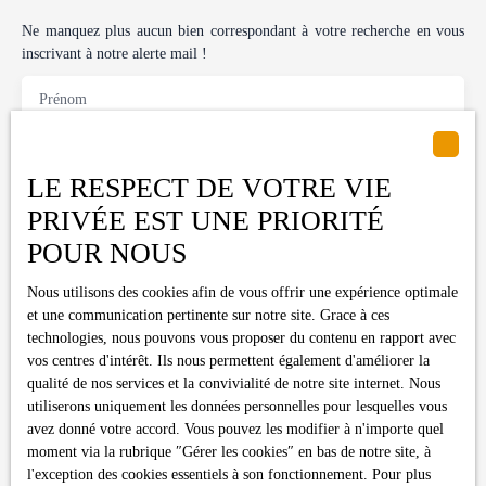
pas passer cette belle opportunité ! Contactez-nous dès maintenant pour
organiser une visite et découvrir tout le potentiel de cette maison neuve.
Ne manquez plus aucun bien correspondant à votre recherche en vous
inscrivant à notre alerte mail !
Prénom
Nom
LE RESPECT DE VOTRE VIE
Email
PRIVÉE EST UNE PRIORITÉ
POUR NOUS
Type d'offre
Vente
Nous utilisons des cookies afin de vous offrir une expérience optimale
et une communication pertinente sur notre site. Grace à ces
Type de bien
Maison
technologies, nous pouvons vous proposer du contenu en rapport avec
vos centres d'intérêt. Ils nous permettent également d'améliorer la
Localisation
qualité de nos services et la convivialité de notre site internet. Nous
Lherm (31600)
utiliserons uniquement les données personnelles pour lesquelles vous
avez donné votre accord. Vous pouvez les modifier à n'importe quel
Budget max (€)
moment via la rubrique ″Gérer les cookies″ en bas de notre site, à
l'exception des cookies essentiels à son fonctionnement. Pour plus