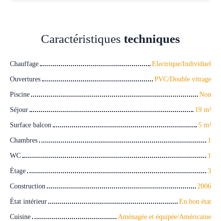
Caractéristiques
techniques
Chauffage
Electrique/Individuel
Ouvertures
PVC/Double vitrage
Piscine
Non
Séjour
19
m²
Surface balcon
5
m²
Chambres
1
WC
1
Étage
3
Construction
2006
État intérieur
En bon état
Cuisine
Aménagée et équipée/Américaine