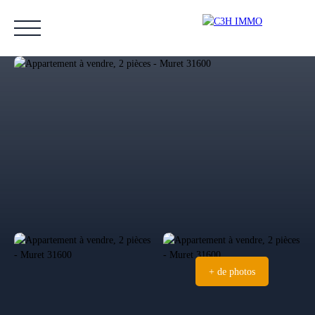
Accueil
Acheter
Vendre
Estimer
Nos biens vendus
Notre équipe
Estimation
+ de photos