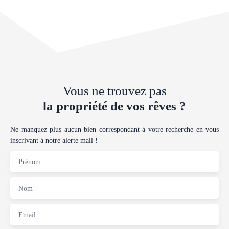
chambres ou un espace de vie supplémentaire. Prévoir des travaux de
rénovation : simple vitrage, intérieur à rafraîchir, salle de bains à
moderniser. En annexe : un garage de 16,50 m², un atelier de 5,13 m²,
une cave de 2,88 m² ainsi qu’un puits. Gros potentiel pour les amateurs
de charme et de personnalisation. Commodités à 5 min : écoles,
commerces, arrêt de bus. Crèche, collège et médecin à 10 min. Ne
manquez pas l’opportunité de faire de ce lieu votre foyer. À saisir
rapidement ! Contactez-moi dès maintenant pour organiser une visite au
Vous ne trouvez pas
: 06 23 03 56 14 Corinne DELHOM - Agent Commercial immatriculé
la propriété de vos rêves ?
au RSAC de Toulouse sous le numéro : 535 003 370
Ne manquez plus aucun bien correspondant à votre recherche en vous
inscrivant à notre alerte mail !
Prénom
Nom
Email