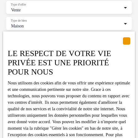
Type d'offre
Vente
Type de bien
Maison
Localisation
Saint-Élix-le-Château (31430)
LE RESPECT DE VOTRE VIE
Budget max (€)
PRIVÉE EST UNE PRIORITÉ
POUR NOUS
Surface min (m²)
Nous utilisons des cookies afin de vous offrir une expérience optimale
Pièces min
et une communication pertinente sur notre site. Grace à ces
technologies, nous pouvons vous proposer du contenu en rapport avec
vos centres d'intérêt. Ils nous permettent également d'améliorer la
J'accepte le traitement de mes données personnelles
qualité de nos services et la convivialité de notre site internet. Nous
conformément au RGPD. Si vous ne souhaitez pas faire l'objet de
utiliserons uniquement les données personnelles pour lesquelles vous
prospection commerciale par voie téléphonique, vous pouvez
avez donné votre accord. Vous pouvez les modifier à n'importe quel
vous inscrire gratuitement sur la liste d'opposition au démarchage
moment via la rubrique ″Gérer les cookies″ en bas de notre site, à
téléphonique, prévu par l'article L223-1 du code de la
l'exception des cookies essentiels à son fonctionnement. Pour plus
consommation, sur le site Internet www.bloctel.gouv.fr ou par