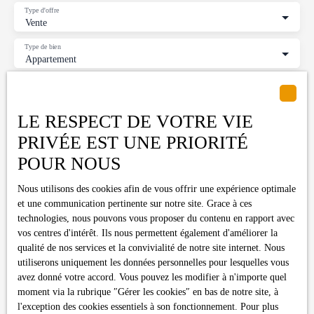
Type d'offre
Vente
Type de bien
Appartement
Localisation
Lacroix-Falgarde (31120)
LE RESPECT DE VOTRE VIE
Budget max (€)
PRIVÉE EST UNE PRIORITÉ
POUR NOUS
Surface min (m²)
Nous utilisons des cookies afin de vous offrir une expérience optimale
Pièces min
et une communication pertinente sur notre site. Grace à ces
technologies, nous pouvons vous proposer du contenu en rapport avec
vos centres d'intérêt. Ils nous permettent également d'améliorer la
J'accepte le traitement de mes données personnelles
qualité de nos services et la convivialité de notre site internet. Nous
conformément au RGPD. Si vous ne souhaitez pas faire l'objet de
utiliserons uniquement les données personnelles pour lesquelles vous
prospection commerciale par voie téléphonique, vous pouvez
avez donné votre accord. Vous pouvez les modifier à n'importe quel
vous inscrire gratuitement sur la liste d'opposition au démarchage
moment via la rubrique ″Gérer les cookies″ en bas de notre site, à
téléphonique, prévu par l'article L223-1 du code de la
l'exception des cookies essentiels à son fonctionnement. Pour plus
consommation, sur le site Internet www.bloctel.gouv.fr ou par