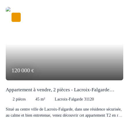
120 000
€
Appartement à vendre, 2 pièces - Lacroix-Falgarde
31120
2
pièces
45
m²
Lacroix-Falgarde 31120
Situé au centre ville de Lacroix-Falgarde, dans une résidence sécurisée,
au calme et bien entretenue, venez découvrir cet appartement T2 en rez
de chaussée d'une surface de 45 m2. Il se compose d'un séjour avec
cuisine ouverte, une chambre avec placard, une salle de bain avec WC.