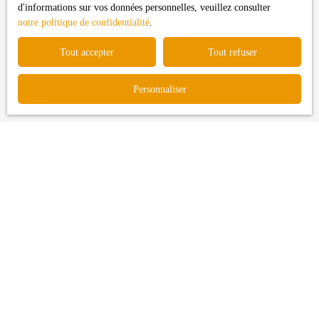
d'informations sur vos données personnelles, veuillez consulter
courrier adressé à :
notre politique de confidentialité
.
Société Worldline, Service Bloctel, CS 61311, 41013 BLOIS
Tout accepter
Tout refuser
CEDEX.
Pour en savoir plus sur le traitement de vos données personnelles,
Personnaliser
veuillez consulter notre
politique de confidentialité
.
Recevoir des annonces
Je recherche un bien
Vente maison Longages (31410)
Vente terrain Longages (31410)