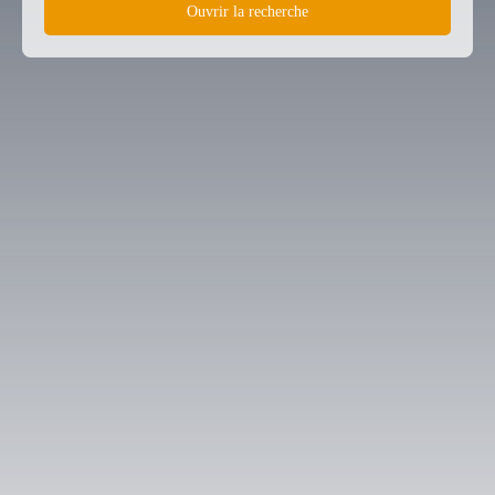
Ouvrir la recherche
Type d'offre
Vente
Type de bien
Appartement
Localisation
Lacroix-Falgarde (31120)
Budget max (€)
Surface min (m²)
Rechercher