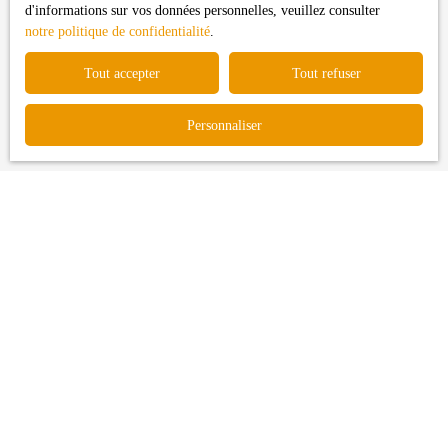
d'informations sur vos données personnelles, veuillez consulter
courrier adressé à :
notre politique de confidentialité
.
Société Worldline, Service Bloctel, CS 61311, 41013 BLOIS
Tout accepter
Tout refuser
CEDEX.
Pour en savoir plus sur le traitement de vos données personnelles,
Personnaliser
veuillez consulter notre
politique de confidentialité
.
Recevoir des annonces
Je recherche un bien
Vente maison Longages (31410)
Vente terrain Longages (31410)