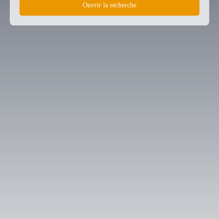
Ouvrir la recherche
Type d'offre
Vente
Type de bien
Appartement
Localisation
Toulouse (31300)
Budget max (€)
Surface min (m²)
Rechercher