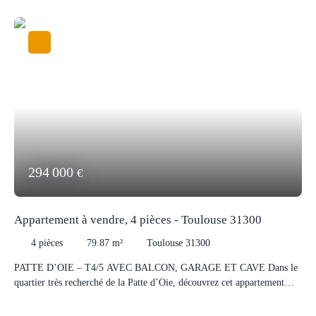
294 000
€
Appartement à vendre, 4 pièces - Toulouse 31300
4
pièces
79.87
m²
Toulouse 31300
PATTE D’OIE – T4/5 AVEC BALCON, GARAGE ET CAVE Dans le
quartier très recherché de la Patte d’Oie, découvrez cet appartement
T4/5 d’environ 80 m² habitables situé au 4ème et dernier étage d’une
résidence sécurisée. Vous serez séduits par sa belle luminosité, sa vue