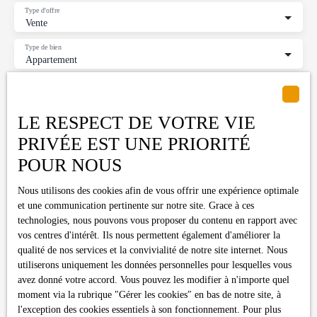
Type d'offre
Vente
Type de bien
Appartement
Localisation
Toulouse (31300)
LE RESPECT DE VOTRE VIE
Budget max (€)
PRIVÉE EST UNE PRIORITÉ
POUR NOUS
Surface min (m²)
Nous utilisons des cookies afin de vous offrir une expérience optimale
Pièces min
et une communication pertinente sur notre site. Grace à ces
technologies, nous pouvons vous proposer du contenu en rapport avec
vos centres d'intérêt. Ils nous permettent également d'améliorer la
J'accepte le traitement de mes données personnelles
qualité de nos services et la convivialité de notre site internet. Nous
conformément au RGPD. Si vous ne souhaitez pas faire l'objet de
utiliserons uniquement les données personnelles pour lesquelles vous
prospection commerciale par voie téléphonique, vous pouvez
avez donné votre accord. Vous pouvez les modifier à n'importe quel
vous inscrire gratuitement sur la liste d'opposition au démarchage
moment via la rubrique ″Gérer les cookies″ en bas de notre site, à
téléphonique, prévu par l'article L223-1 du code de la
l'exception des cookies essentiels à son fonctionnement. Pour plus
consommation, sur le site Internet www.bloctel.gouv.fr ou par