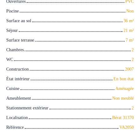
Ouvertures
PVC
Piscine
Non
Surface au sol
36
m²
Séjour
21
m²
Surface terrasse
7
m²
Chambres
2
WC
2
Construction
2007
État intérieur
En bon état
Cuisine
Aménagée
Ameublement
Non meublé
Stationnement extérieur
2
Localisation
Bérat 31370
Référence
VA2050