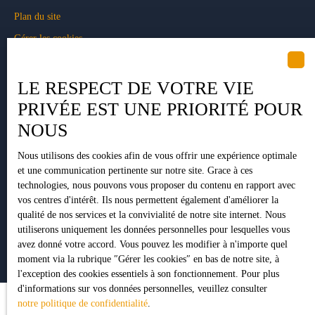
Plan du site
Gérer les cookies
Propulsé par
LE RESPECT DE VOTRE VIE
PRIVÉE EST UNE PRIORITÉ POUR
NOUS
+33 5 34 35 15 90
Nous utilisons des cookies afin de vous offrir une expérience optimale
et une communication pertinente sur notre site. Grace à ces
technologies, nous pouvons vous proposer du contenu en rapport avec
1 Impasse Pujeau Rabé
vos centres d'intérêt. Ils nous permettent également d'améliorer la
qualité de nos services et la convivialité de notre site internet. Nous
31410 Lavernose-Lacasse
utiliserons uniquement les données personnelles pour lesquelles vous
avez donné votre accord. Vous pouvez les modifier à n'importe quel
moment via la rubrique ″Gérer les cookies″ en bas de notre site, à
l'exception des cookies essentiels à son fonctionnement. Pour plus
d'informations sur vos données personnelles, veuillez consulter
notre politique de confidentialité
.