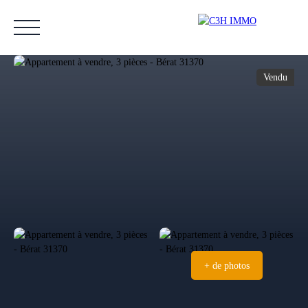
Vendu
Accueil
Acheter
Vendre
Estimer
Nos biens vendus
Notre équipe
Estimation
+ de photos