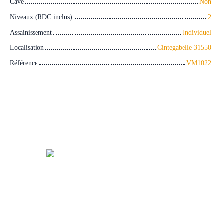
Cave
Non
Niveaux (RDC inclus)
2
Assainissement
Individuel
Localisation
Cintegabelle 31550
Référence
VM1022