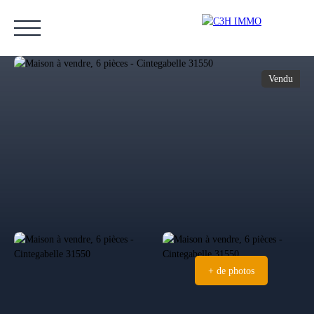
Vendu
Accueil
Acheter
Vendre
Estimer
Nos biens vendus
Notre équipe
Estimation
+ de photos