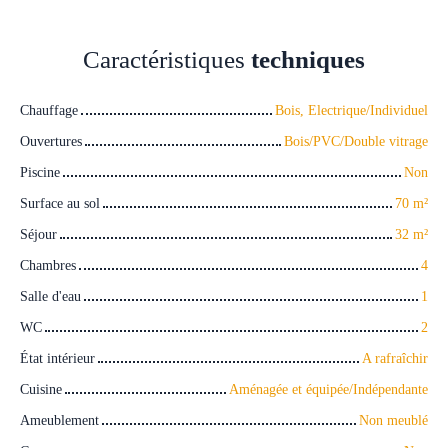
Caractéristiques
techniques
Chauffage
Bois, Electrique/Individuel
Ouvertures
Bois/PVC/Double vitrage
Piscine
Non
Surface au sol
70
m²
Séjour
32
m²
Chambres
4
Salle d'eau
1
WC
2
État intérieur
A rafraîchir
Cuisine
Aménagée et équipée/Indépendante
Ameublement
Non meublé