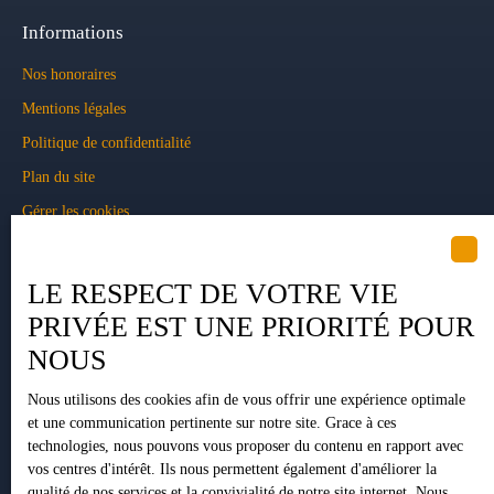
Informations
Nos honoraires
Mentions légales
Politique de confidentialité
Plan du site
Gérer les cookies
Propulsé par
LE RESPECT DE VOTRE VIE
PRIVÉE EST UNE PRIORITÉ POUR
NOUS
+33 5 34 35 15 90
Nous utilisons des cookies afin de vous offrir une expérience optimale
et une communication pertinente sur notre site. Grace à ces
technologies, nous pouvons vous proposer du contenu en rapport avec
1 Impasse Pujeau Rabé
vos centres d'intérêt. Ils nous permettent également d'améliorer la
31410 Lavernose-Lacasse
qualité de nos services et la convivialité de notre site internet. Nous