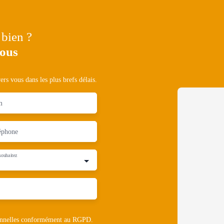
 bien ?
nous
rs vous dans les plus brefs délais.
m
éphone
souhaitez
rsonnelles conformément au RGPD.