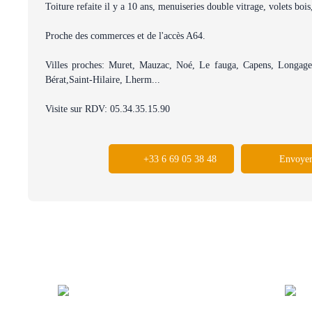
Toiture refaite il y a 10 ans, menuiseries double vitrage, volets boi
Proche des commerces et de l'accès A64.
Villes proches: Muret, Mauzac, Noé, Le fauga, Capens, Longages
Bérat,Saint-Hilaire, Lherm...
Visite sur RDV: 05.34.35.15.90
+33 6 69 05 38 48
Envoyer