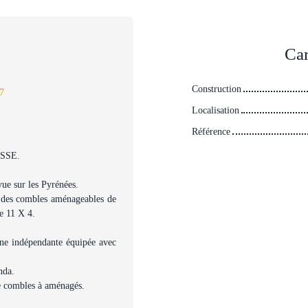
Car
Construction
7
Localisation
Référence
ASSE.
ue sur les Pyrénées.
+ des combles aménageables de
e 11 X 4.
ine indépendante équipée avec
nda.
e combles à aménagés.