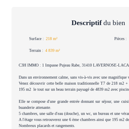
Descriptif
du bien
Surface
:
218
m²
Pièces
:
Terrain
:
4 839
m²
C3H IMMO : 1 Impasse Pujeau Rabe, 31410 LAVERNOSE-LAC
Dans un environnement calme, sans vis-à-vis avec une magnifique v
Venez découvrir cette belle maison traditionnelle T7 de 218 m2 
195 m2 le tout sur un beau terrain paysagé de 4839 m2 avec piscin
Elle se compose d'une grande entrée donnant sur séjour, une cuis
buanderie attenante.
5 chambres, une salle d'eau (douche), un wc, un bureau et une véra
A l'étage vous retrouverez une 6 ème chambres ainsi que 195 m2 d
Nombreux placards et rangements.