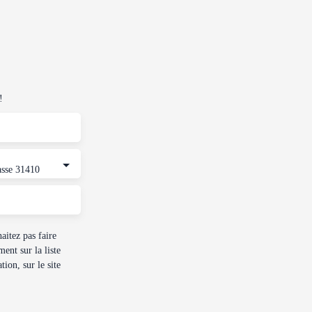
!
asse 31410
itez pas faire
ent sur la liste
ion, sur le site