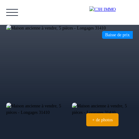
Baisse de prix
Accueil
Acheter
Vendre
Estimer
Nos biens vendus
Notre équipe
Estimation
+ de photos