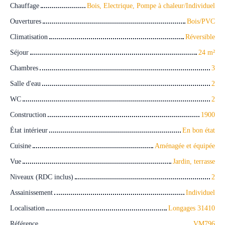
Chauffage
Bois, Electrique, Pompe à chaleur/Individuel
Ouvertures
Bois/PVC
Climatisation
Réversible
Séjour
24
m²
Chambres
3
Salle d'eau
2
WC
2
Construction
1900
État intérieur
En bon état
Cuisine
Aménagée et équipée
Vue
Jardin, terrasse
Niveaux (RDC inclus)
2
Assainissement
Individuel
Localisation
Longages 31410
Référence
VM796