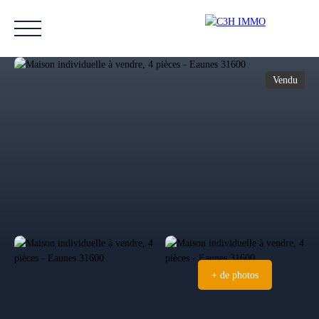
Vendu
Accueil
Acheter
Vendre
Estimer
Nos biens vendus
Notre équipe
Estimation
+ de photos