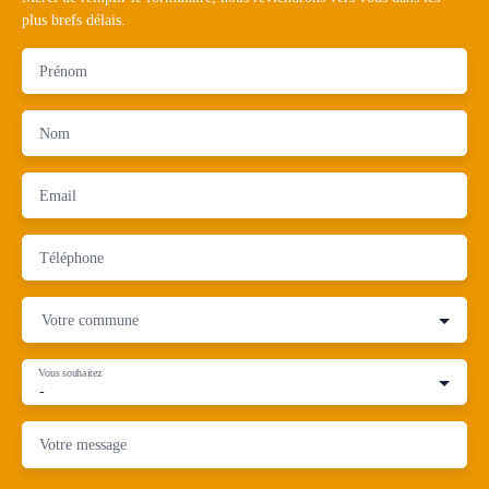
plus brefs délais.
Prénom
Nom
Email
Téléphone
Votre commune
Vous souhaitez
-
Votre message