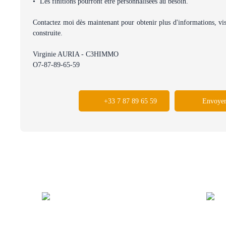
Les finitions pourront être personnalisées au besoin.
Contactez moi dès maintenant pour obtenir plus d'informations, visi
construite.
Virginie AURIA - C3HIMMO
O7-87-89-65-59
+33 7 87 89 65 59
Envoyer