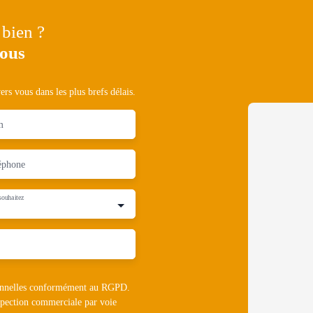
 bien ?
nous
rs vous dans les plus brefs délais.
m
éphone
souhaitez
rsonnelles conformément au RGPD.
ospection commerciale par voie