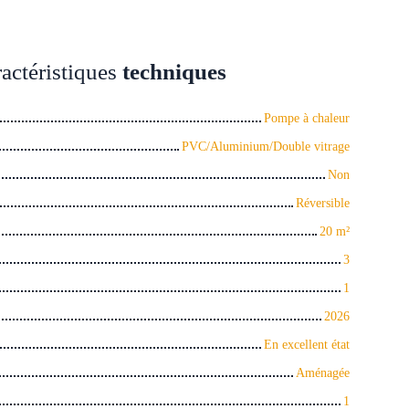
actéristiques
techniques
Pompe à chaleur
PVC/Aluminium/Double vitrage
Non
Réversible
20
m²
3
1
2026
En excellent état
Aménagée
1