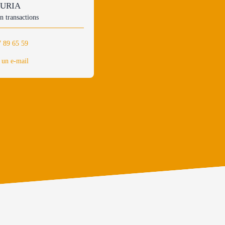
 AURIA
n transactions
7 89 65 59
 un e-mail