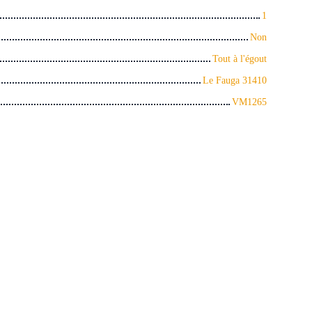
1
Non
Tout à l'égout
Le Fauga 31410
VM1265