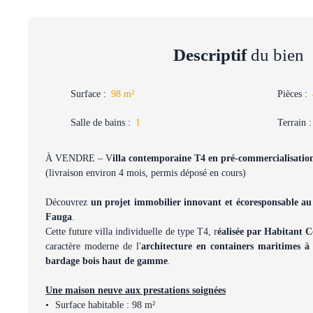
Descriptif
du bien
Surface
:
98
m²
Pièces
:
Salle de bains
:
1
Terrain
À VENDRE – V
illa contemporaine T4 en pré-commercialisati
(livraison environ 4 mois, permis déposé en cours)
Découvrez
un projet immobilier innovant et écoresponsable 
Fauga
.
Cette future villa individuelle de type T4, r
éalisée par Habitant C
caractère moderne de l'
architecture en containers maritimes à 
bardage bois haut de gamme
.
Une maison neuve aux prestations soignées
Surface habitable : 98 m²