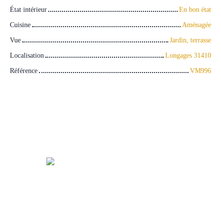
État intérieur
En bon état
Cuisine
Aménagée
Vue
Jardin, terrasse
Localisation
Longages 31410
Référence
VM996