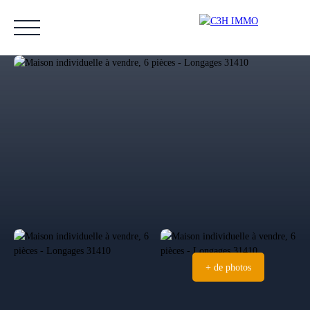
Accueil
Acheter
Vendre
Estimer
Nos biens vendus
Notre équipe
Estimation
+ de photos