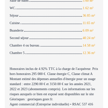
Salle de bains
5.60 m²
WC
1.62 m²
Séjour
36.85 m²
Cuisine
11.65 m²
Buanderie
6.09 m²
Second séjour
40.24 m²
Chambre 4 ou bureau
14.58 m²
Chambre 5
12.36 m²
Honoraires inclus de 4.92% TTC à la charge de l'acquéreur. Prix
hors honoraires 295 000 €. Classe énergie C, Classe climat A
Montant estimé des dépenses annuelles d'énergie pour un usage
standard : entre 2290.00 € et 3150.00 € sur les années 2021,
2022 et 2023 (abonnements compris). Les informations sur les
risques auxquels ce bien est exposé sont disponibles sur le site
Géorisques : georisques.gouv.fr.
Agent commercial (Entreprise individuelle) • RSAC 537 416