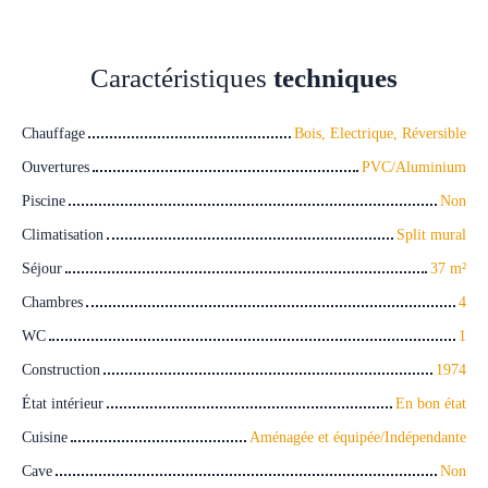
Caractéristiques
techniques
Chauffage
Bois, Electrique, Réversible
Ouvertures
PVC/Aluminium
Piscine
Non
Climatisation
Split mural
Séjour
37
m²
Chambres
4
WC
1
Construction
1974
État intérieur
En bon état
Cuisine
Aménagée et équipée/Indépendante
Cave
Non