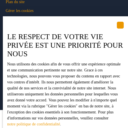
Plan du site
Gérer les cookies
Propulsé par
LE RESPECT DE VOTRE VIE
PRIVÉE EST UNE PRIORITÉ POUR
NOUS
+33 5 34 35 15 90
Nous utilisons des cookies afin de vous offrir une expérience optimale
et une communication pertinente sur notre site. Grace à ces
1 Impasse Pujeau Rabé
technologies, nous pouvons vous proposer du contenu en rapport avec
vos centres d'intérêt. Ils nous permettent également d'améliorer la
31410 Lavernose-Lacasse
qualité de nos services et la convivialité de notre site internet. Nous
utiliserons uniquement les données personnelles pour lesquelles vous
avez donné votre accord. Vous pouvez les modifier à n'importe quel
moment via la rubrique ″Gérer les cookies″ en bas de notre site, à
l'exception des cookies essentiels à son fonctionnement. Pour plus
d'informations sur vos données personnelles, veuillez consulter
notre politique de confidentialité
.