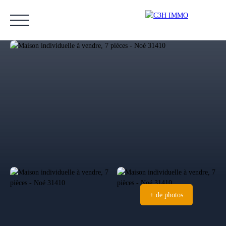
Accueil
Acheter
Vendre
Estimer
Nos biens vendus
Notre équipe
Estimation
+ de photos