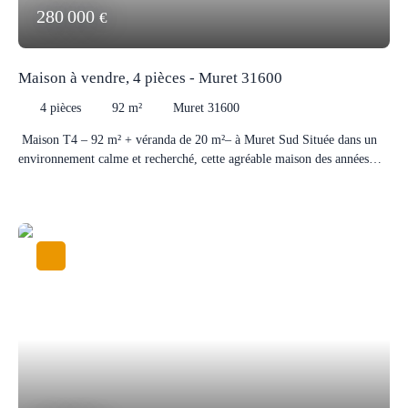
280 000
€
Maison à vendre, 4 pièces - Muret 31600
4
pièces
92
m²
Muret 31600
Maison T4 – 92 m² + véranda de 20 m²– à Muret Sud Située dans un
environnement calme et recherché, cette agréable maison des années
1990 saura vous séduire par son cadre de vie paisible et sa vue dégagée.
D’une surface habitable de 92 m², elle se compose d’un espace de vie
lumineux, de trois chambres, d’une cuisine fonctionnelle et d’une salle
de bain. Vous profiterez également d’une belle véranda de 20 m², idéale
pour agrandir votre espace de vie. Le tout est implanté sur un terrain
d'environ 480 m², offrant un extérieur agréable. Un garage complète ce
bien. ✔ Quartier calme✔ Maison T4 fonctionnelle✔ Véranda
lumineuse✔ Jardin agréable avec vue dégagée✔ Garage Idéal pour une
famille à la recherche de tranquillité tout en restant proche des
commodités.