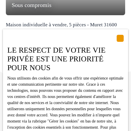
Sous compromis
vitrageVolets roulantsIntérieur soigné et bien entretenuPas de
copropriétéÀ découvrir sans tarder ! N'hésitez pas à me contacter pour
toutes questions et/ou l'organisation d'une visite. Virginie AURIA -
C3HIMMO O7-87-89-65-59
Maison individuelle à vendre, 5 pièces - Muret 31600
5
pièces
112
m²
Muret 31600
C3H IMMO : 1 Impasse Pujeau Rabe, 31410 LAVERNOSE-
LE RESPECT DE VOTRE VIE
LACASSE. Venez découvrir cette maison T5 d'environ 112 m2
habitables + 68 m2 de garage le tout sur un terrain arboré de 1887 m2.
PRIVÉE EST UNE PRIORITÉ
Elle se compose d'une entrée, un séjour, une cuisine indépendante et
POUR NOUS
équipée, 4 chambres, une salle d'eau (douche), une buanderie et un WC.
Menuiseries double vitrage, volets roulants, climatisation réversible,
Nous utilisons des cookies afin de vous offrir une expérience optimale
système d'alarme. Nombreux placards et rangements. Coté extérieur une
et une communication pertinente sur notre site. Grace à ces
terrasse couverte sur une parcelle piscinable entièrement clôturée avec
technologies, nous pouvons vous proposer du contenu en rapport avec
portail motorisé. Assainissement via tout à l'égout. Villes proches:
vos centres d'intérêt. Ils nous permettent également d'améliorer la
Eaunes, Labarthe-sur-Lèze, Pins-Justaret, Saubens, Roques-sur-
qualité de nos services et la convivialité de notre site internet. Nous
Garonne, Roquette, Lavernose-Lacasse... Visite sur RDV: 05. 34. 35.
utiliserons uniquement les données personnelles pour lesquelles vous
15. 90
Vous ne trouvez pas
avez donné votre accord. Vous pouvez les modifier à n'importe quel
moment via la rubrique ″Gérer les cookies″ en bas de notre site, à
la propriété de vos rêves ?
l'exception des cookies essentiels à son fonctionnement. Pour plus