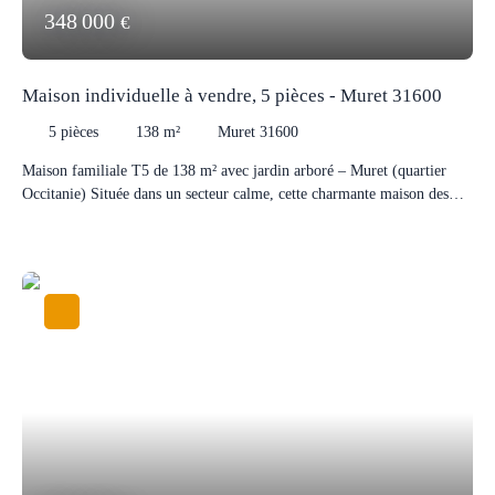
348 000
€
Maison individuelle à vendre, 5 pièces - Muret 31600
5
pièces
138
m²
Muret 31600
Maison familiale T5 de 138 m² avec jardin arboré – Muret (quartier
Occitanie) Située dans un secteur calme, cette charmante maison des
années 1960, rénovée en 2004. Elle se compose d'une belle pièce de vie
lumineuse, d'une cuisine fonctionnelle, de 4 chambres, ainsi que d'une
mezzanine pouvant accueillir un espace bureau ou salle de jeux. 4
chambresCuisine équipéeMezzanine / bureauBuanderie2 WC1 salle de
bain1 salle d'eauProche des commoditésÀ l'extérieur, vous profiterez
d'un terrain clos et arboré de 610 m², idéal pour les moments de
détente. Le jardin, équipé d'une cuisine d'été, offre un cadre agréable
pour partager des repas en famille ou entre amis. À visiter sans tarder