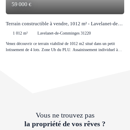
59 000
€
Terrain constructible à vendre, 1012 m² - Lavelanet-de-
Comminges 31220
1 012
m²
Lavelanet-de-Comminges 31220
Venez découvrir ce terrain viabilisé de 1012 m2 situé dans un petit
lotissement de 4 lots. Zone Ub du PLU. Assainissement individuel à
prévoir. Libre de constructeur. Proches commodités et accès A64. Visite
sur RDV
Vous ne trouvez pas
la propriété de vos rêves ?