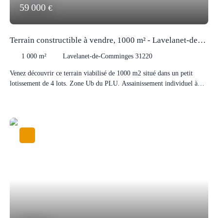
59 000
€
Terrain constructible à vendre, 1000 m² - Lavelanet-de-
Comminges 31220
1 000
m²
Lavelanet-de-Comminges 31220
Venez découvrir ce terrain viabilisé de 1000 m2 situé dans un petit
lotissement de 4 lots. Zone Ub du PLU. Assainissement individuel à
prévoir. Libre de constructeur. Proches commodités et accès A64. Visite
sur RDV