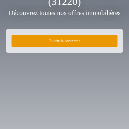
(31220)
Découvrez toutes nos offres immobilières
Ouvrir la recherche
Type de bien
Terrain
Localisation
Lavelanet-de-Comminges (31220)
Budget max (€)
Surface min (m²)
Rechercher