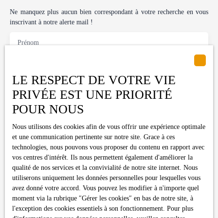
Ne manquez plus aucun bien correspondant à votre recherche en vous
inscrivant à notre alerte mail !
Prénom
Nom
LE RESPECT DE VOTRE VIE
PRIVÉE EST UNE PRIORITÉ
Email
POUR NOUS
Type d'offre
Vente
Nous utilisons des cookies afin de vous offrir une expérience optimale
et une communication pertinente sur notre site. Grace à ces
Type de bien
Terrain
technologies, nous pouvons vous proposer du contenu en rapport avec
vos centres d'intérêt. Ils nous permettent également d'améliorer la
Localisation
qualité de nos services et la convivialité de notre site internet. Nous
Lavelanet-de-Comminges (31220)
utiliserons uniquement les données personnelles pour lesquelles vous
avez donné votre accord. Vous pouvez les modifier à n'importe quel
Budget max (€)
moment via la rubrique ″Gérer les cookies″ en bas de notre site, à
l'exception des cookies essentiels à son fonctionnement. Pour plus