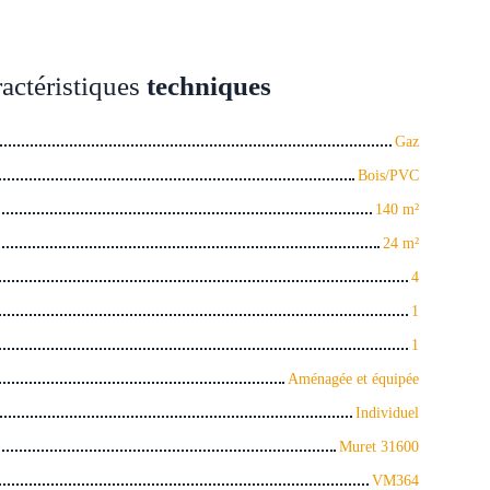
actéristiques
techniques
Gaz
Bois/PVC
140
m²
24
m²
4
1
1
Aménagée et équipée
Individuel
Muret 31600
VM364