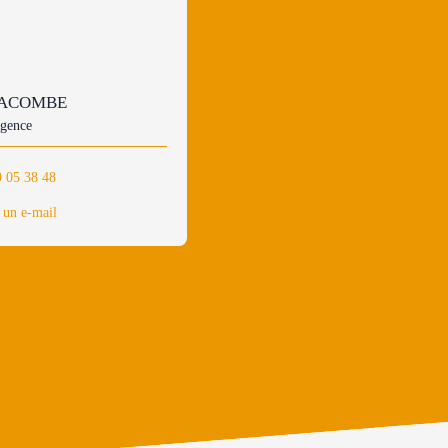
LACOMBE
agence
9 05 38 48
 un e-mail