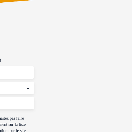
!
itez pas faire
ent sur la liste
ion, sur le site