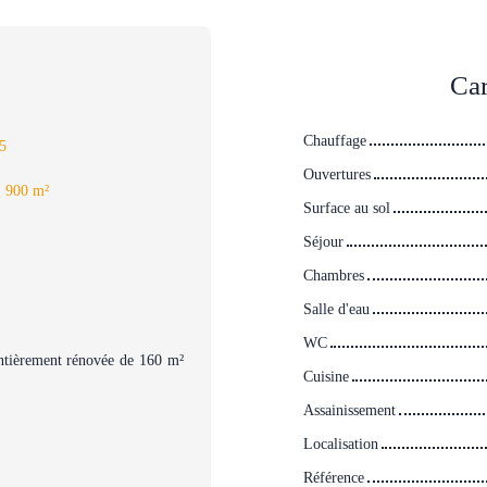
Car
Chauffage
5
Ouvertures
:
900
m²
Surface au sol
Séjour
Chambres
Salle d'eau
WC
ntièrement rénovée de 160 m²
Cuisine
Assainissement
Localisation
Référence