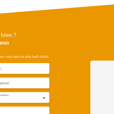
 bien ?
nous
rs vous dans les plus brefs délais.
m
éphone
souhaitez