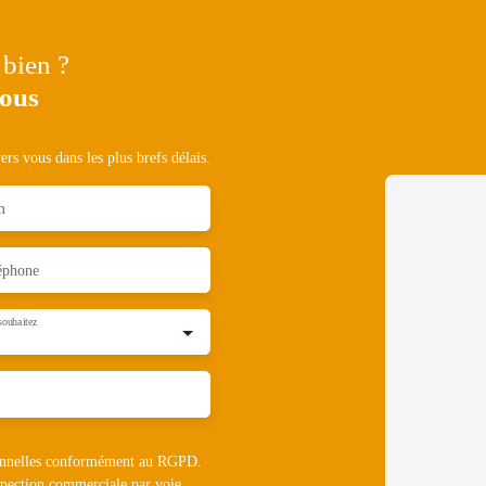
 bien ?
nous
rs vous dans les plus brefs délais.
m
éphone
souhaitez
rsonnelles conformément au RGPD.
ospection commerciale par voie