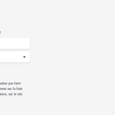
!
itez pas faire
ent sur la liste
ion, sur le site