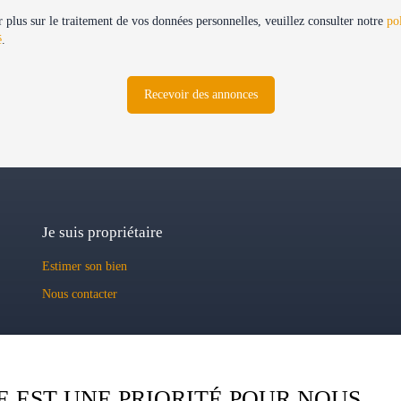
 plus sur le traitement de vos données personnelles, veuillez consulter notre
po
é
.
Recevoir des annonces
Je suis propriétaire
Estimer son bien
Nous contacter
E EST UNE PRIORITÉ POUR NOUS