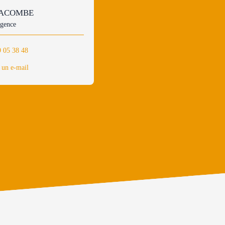
LACOMBE
agence
9 05 38 48
 un e-mail