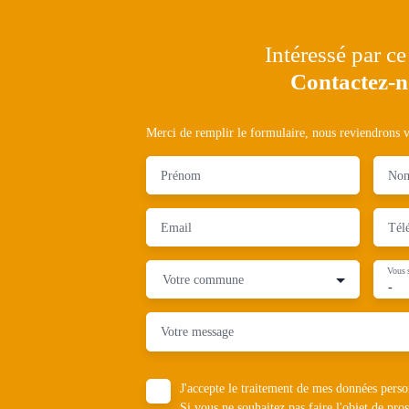
Intéressé par ce
Contactez-
Merci de remplir le formulaire, nous reviendrons ve
Prénom
No
Email
Tél
Vous 
Votre commune
-
Votre message
J'accepte le traitement de mes données pe
Si vous ne souhaitez pas faire l'objet de pr