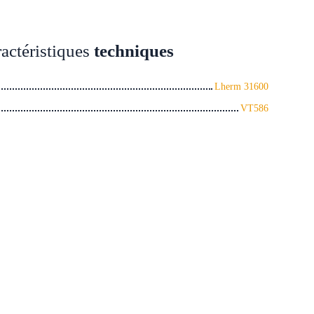
actéristiques
techniques
Lherm 31600
VT586